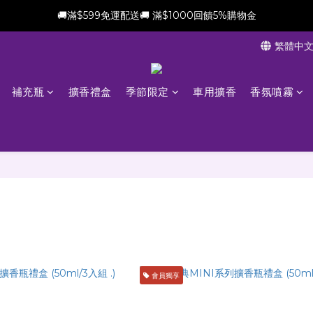
🚚滿$599免運配送🚚 滿$1000回饋5%購物金
新會員加贈$100購物金(滿$699可折抵)
繁體中
新會員加贈$100購物金(滿$699可折抵)
補充瓶
擴香禮盒
季節限定
車用擴香
香氛噴霧
會員獨享