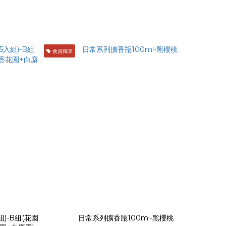
會員獨享
組)-B組(花園
日常系列擴香瓶100ml-黑櫻桃