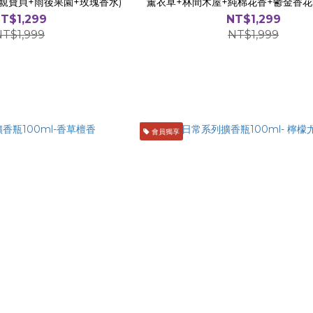
親寶貝+雨後果園+玫瑰香水)
薰衣草+林間木屋+純棉花香+鬱金香花
T$1,299
NT$1,299
NT$1,999
NT$1,999
會員獨享