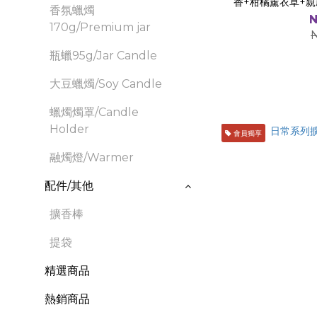
香+柑橘薰衣草+親
香氛蠟燭
N
170g/Premium jar
瓶蠟95g/Jar Candle
大豆蠟燭/Soy Candle
蠟燭燭罩/Candle
Holder
會員獨享
融燭燈/Warmer
配件/其他
擴香棒
提袋
精選商品
熱銷商品