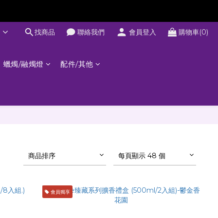
文
找商品
聯絡我們
會員登入
購物車(0)
蠟燭/融燭燈
配件/其他
商品排序
每頁顯示 48 個
會員獨享