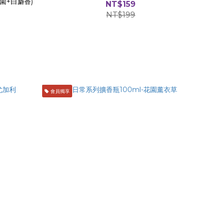
園+白麝香)
NT$159
NT$199
會員獨享