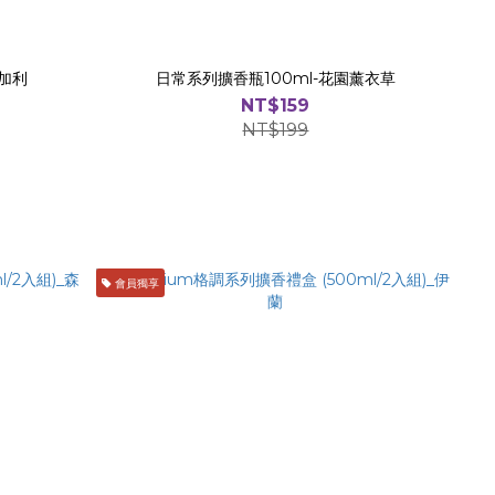
尤加利
日常系列擴香瓶100ml-花園薰衣草
NT$159
NT$199
會員獨享