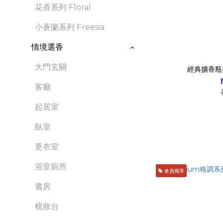
花香系列 Floral
小蒼蘭系列 Freesia
情境選香
大門玄關
經典擴香瓶禮
客廳
起居室
臥室
更衣室
浴室廁所
會員獨享
書房
梳妝台