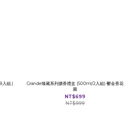
8入組.)
Grande臻藏系列擴香禮盒 (500ml/2入組)-鬱金香花
園
NT$699
NT$999