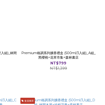
2入組)_林間
Premium格調系列擴香禮盒 (500ml/3入組)_A組_
黑櫻桃+花草市集+森林書店
NT$799
NT$1,399
會員獨享