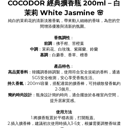
COCODOR 經典擴香瓶 200ml – 白
茉莉 White Jasmine 🌸
純白的茉莉花的清新淡雅香氣，帶來動人細緻的香味，為您的空
間增添優雅與清新的氛圍。
香氛調性
：
前調
：佛手柑、苦橙葉
中調
：茉莉花、白玫瑰、紫羅蘭、鈴蘭
基調
：白麝香、香草、檀香
產品特色
：
高品質香料
：韓國調香師調製，使用符合安全規範的香料，通過
SGS安全檢測，安心享受香氛生活。
持久香氣
：200ml容量，搭配適當的擴香棒，可持續散發香氣約
2-3個月。
簡約時尚設計
：瓶身設計簡約時尚，適合擺放於各種室內空間，
提升居家質感。
使用方法
1.將擴香瓶置於平穩表面，打開瓶蓋。
2.插入擴香棒，建議初次使用時插入3-5支，根據需要調整香味濃