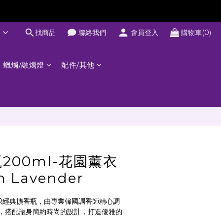
文
找商品
聯絡我們
會員登入
購物車(0)
蠟燭/融燭燈
配件/其他
200ml-花園薰衣
n Lavender
OR經典擴香瓶，由專業韓國調香師精心調
，搭配瓶身簡約時尚的設計，打造優雅的