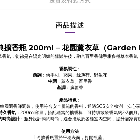
送貨及付款方式
商品描述
擴香瓶 200ml – 花園薰衣草（Garden L
草香氣，彷彿是在陽光明媚的慵懶午後，融合百里香佛手柑多種草本香氣
香氛調性
：
前調
：佛手柑、蘋果、綠薄荷、野生花
中調
：薰衣草、百里香
基調
：廣藿香
產品特色
：
韓國調香師調製，使用符合安全規範的香料，通過SGS安全檢測，安心
持久香氣
：200ml容量，搭配適當的擴香棒，可持續散發香氣約2-3個月
約時尚設計
：瓶身設計簡約時尚，適合擺放於各種室內空間，提升居家質
使用方法
1.將擴香瓶置於平穩表面，打開瓶蓋。