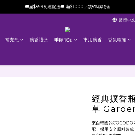
🚚滿$599免運配送🚚 滿$1000回饋5%購物金
新會員加贈$100購物金(滿$699可折抵)
繁體中
新會員加贈$100購物金(滿$699可折抵)
補充瓶
擴香禮盒
季節限定
車用擴香
香氛噴霧
經典擴香瓶
草 Garde
來自韓國的COCOD
配，採用安全原料製成