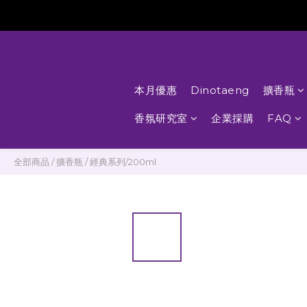
本月優惠
Dinotaeng
擴香瓶
香氛研究室
企業採購
FAQ
全部商品
/
擴香瓶
/
經典系列/200ml