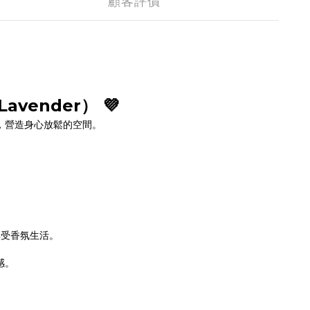
顧客評價
avender） 💜
，營造身心放鬆的空間。
享受香氛生活。
。
感。