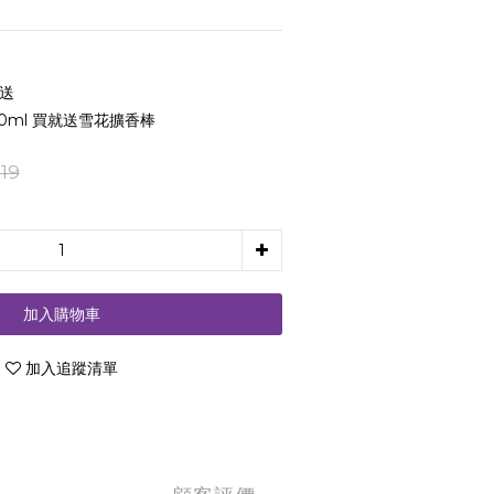
配送
0ml 買就送雪花擴香棒
19
加入購物車
加入追蹤清單