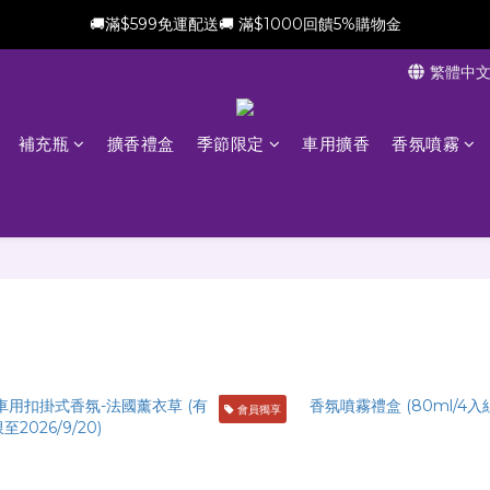
🚚滿$599免運配送🚚 滿$1000回饋5%購物金
新會員加贈$100購物金(滿$699可折抵)
繁體中
新會員加贈$100購物金(滿$699可折抵)
補充瓶
擴香禮盒
季節限定
車用擴香
香氛噴霧
會員獨享