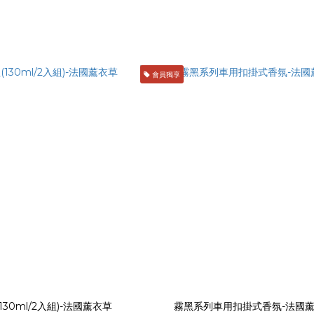
會員獨享
30ml/2入組)-法國薰衣草
霧黑系列車用扣掛式香氛-法國