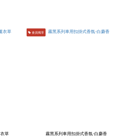
會員獨享
薰衣草
霧黑系列車用扣掛式香氛-白麝香