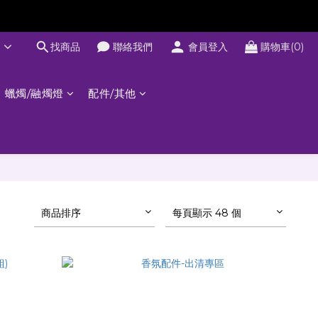
文
找商品
聯絡我們
會員登入
購物車(0)
蠟燭/融燭燈
配件/其他
商品排序
每頁顯示 48 個