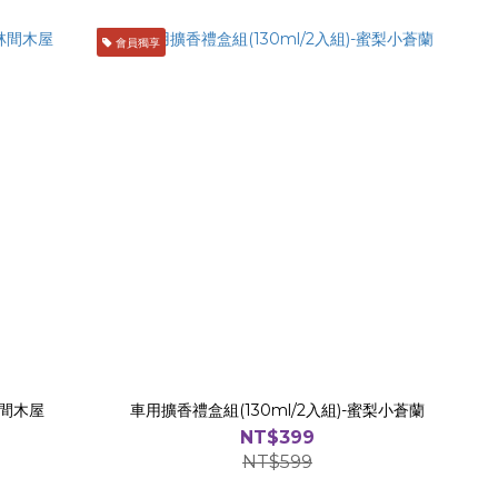
會員獨享
林間木屋
車用擴香禮盒組(130ml/2入組)-蜜梨小蒼蘭
NT$399
NT$599