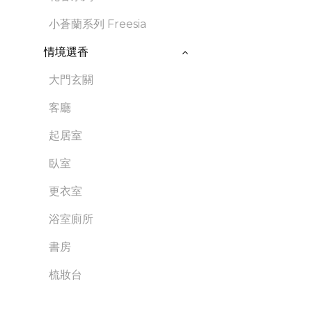
小蒼蘭系列 Freesia
情境選香
大門玄關
客廳
起居室
臥室
更衣室
浴室廁所
書房
梳妝台