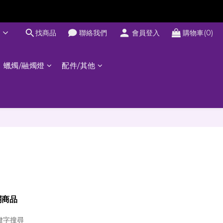
文
找商品
聯絡我們
會員登入
購物車(0)
蠟燭/融燭燈
配件/其他
關商品
鍵字搜尋