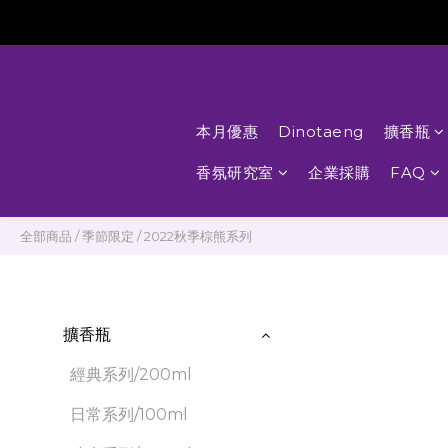
本月優惠
Dinotaeng
擴香瓶
香氛研究室
企業採購
FAQ
全部商品
/
季節限定
/
2022秋季棕熊系列
擴香瓶
經典系列/200ml
日常系列/100ml