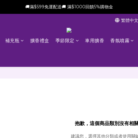
🚚滿$599免運配送🚚 滿$1000回饋5%購物金
新會員加贈$100購物金(滿$699可折抵)
繁體中
新會員加贈$100購物金(滿$699可折抵)
補充瓶
擴香禮盒
季節限定
車用擴香
香氛噴霧
抱歉，這個商品類別沒有相
建議您，選擇其他分類或者使用關