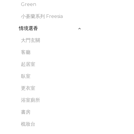
Green
小蒼蘭系列 Freesia
情境選香
大門玄關
客廳
起居室
臥室
更衣室
浴室廁所
書房
梳妝台