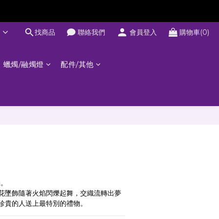
文
找商品
聯絡我們
會員登入
購物車(0)
蠟燭/融燭燈
配件/其他
燭。
花墜飾隨著火焰閃爍起舞，交織流轉出夢
珍貴的人送上最特別的禮物。