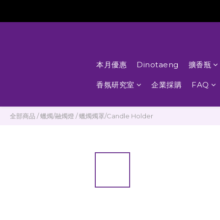
本月優惠
Dinotaeng
擴香瓶
香氛研究室
企業採購
FAQ
全部商品
/
蠟燭/融燭燈
/
蠟燭燭罩/Candle Holder