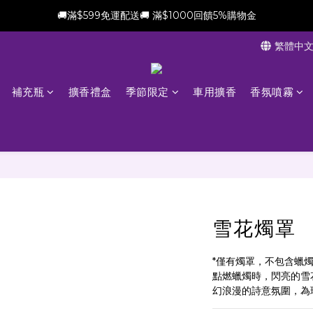
🚚滿$599免運配送🚚 滿$1000回饋5%購物金
新會員加贈$100購物金(滿$699可折抵)
繁體中
新會員加贈$100購物金(滿$699可折抵)
補充瓶
擴香禮盒
季節限定
車用擴香
香氛噴霧
雪花燭罩
*僅有燭罩，不包含蠟
點燃蠟燭時，閃亮的雪
幻浪漫的詩意氛圍，為