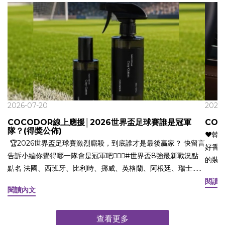
2026-07-20
2026-
COCODOR線上應援│2026世界盃足球賽誰是冠軍
CO
隊？(得獎公佈)
❤️韓國車用香
🏆2026世界盃足球賽激烈廝殺，到底誰才是最後贏家？ 快留言
好香
告訴小編你覺得哪一隊會是冠軍吧🏃🏻‍♂️#世界盃8強最新戰況點
的裝
點名 法國、西班牙、比利時、挪威、英格蘭、阿根廷、瑞士...
旅遊
👉現在就留言參加 Cocodor 充滿活力的線上應援！ ⠀ ⚽️ 活動
閱讀
在生
閱讀內文
方式 ⚽️1. 追蹤 @cocodor_taiwan2. 按讚此則活動貼文影片
儀表
(Reels)⠀3. 留言預測冠軍隊是哪一個國家 (每一帳號限留言一
您來體驗！
次) ⠀ 🎁 活動獎品⠀ Cocodor 織品除臭噴霧250ml (共5名/香味
查看更多
又摩