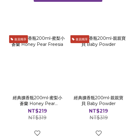
隨機）⠀ ⠀ 🗓 活動期間⠀參與時間：即日起至7月19日(日)中獎
心傾
公布：7月21日(二)於 Cocodor 官網部落格 (香氛研究室) 發文
是好
公佈得獎名單：IG：chenrou99、xhualian、
兩相宜。 2. 曜黑多用途系列擴香瓶：特
chuchun1997、hsin_14.3FB：大王 ⠀
型擴
液，
會員獨享
會員獨享
型擴香
成為空間
先體驗 
202
(FB
經典擴香瓶200ml-蜜梨小
經典擴香瓶200ml-親親寶
蒼蘭 Honey Pear
貝 Baby Powder
Freesia
NT$219
NT$219
NT$319
NT$319