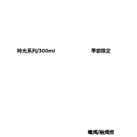
時光系列/300ml
季節限定
蠟燭/融燭燈