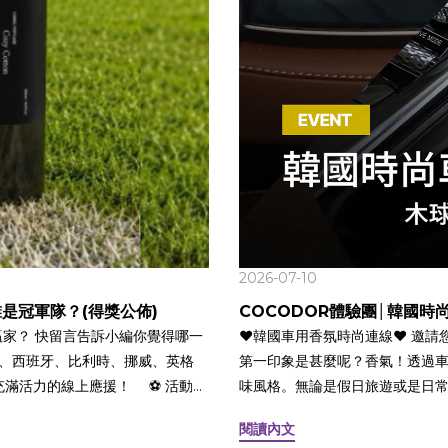
2026-07-10
誰是冠軍隊？(得獎公佈)
COCODOR體驗團│韓國時
贏家？ 快留言告訴小編你覺得哪一
❤️韓國車用香氛時尚連線❤️ 邀請您分享 COCODOR 擴香瓶美好香氣 坐進車子裡的
 法國、西班牙、比利時、挪威、英格
第一印象是甚麼呢？香氣！透過
 充滿活力的線上應援！ ⠀ ⚽️ 活動方
味風格。無論是假日旅遊或是日常
貼文影片 (Reels)⠀3. 留言預測冠軍
生活中使用擴香，也很習慣使用車
閱讀內文
⠀ Cocodor 織品除臭噴霧
有防滑墊)，或是放在杯座裡，誠摯邀請