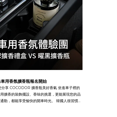
尚車用香氛擴香瓶報名開始
車用擴香的裝飾擺設、香味的挑選，更能展現您的品
通勤，都能享受愉快的開車時光。 韓國人很習慣在
用擴香，直接把擴香瓶放在儀表板上(底下通常會墊
您來體驗！ 【2款車用香氛選擇】 1. 木球車