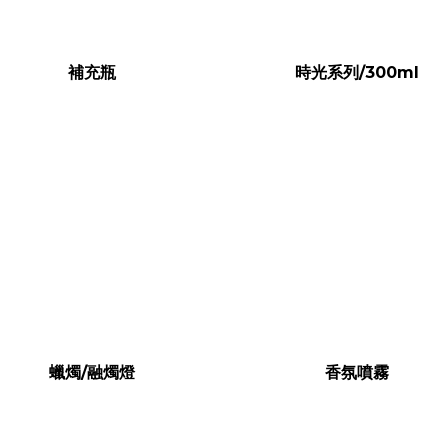
補充瓶
時光系列/300ml
蠟燭/融燭燈
香氛噴霧