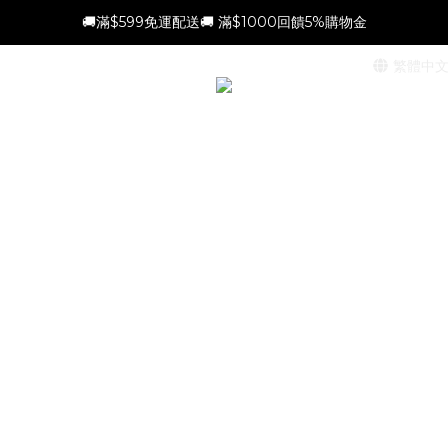
🚚滿$599免運配送🚚 滿$1000回饋5%購物金
新會員加贈$100購物金(滿$699可折抵)
繁體中
新會員加贈$100購物金(滿$699可折抵)
瓶
補充瓶
擴香禮盒
季節限定
車用擴香
香氛噴霧
香氛研究室
企業採購
FAQ