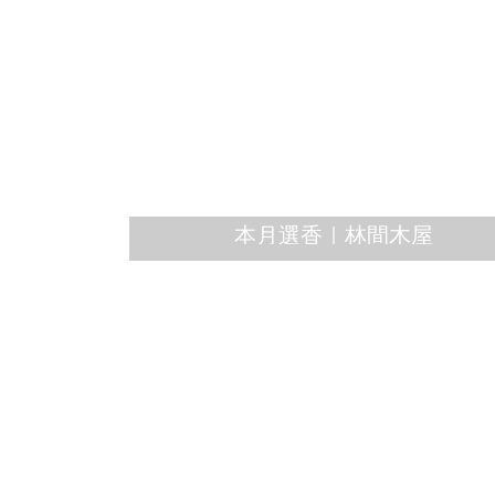
本月選香｜林間木屋
木質調 Woody