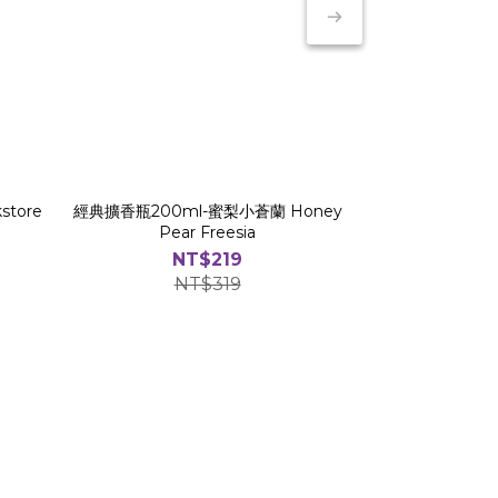
tore
經典擴香瓶200ml-蜜梨小蒼蘭 Honey
森林系列擴香瓶12
Pear Freesia
NT$219
N
NT$319
N