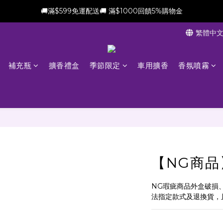
🚚滿$599免運配送🚚 滿$1000回饋5%購物金
新會員加贈$100購物金(滿$699可折抵)
繁體中
新會員加贈$100購物金(滿$699可折抵)
補充瓶
擴香禮盒
季節限定
車用擴香
香氛噴霧
【NG商品
NG瑕疵商品外盒破損
法指定款式及退換貨，