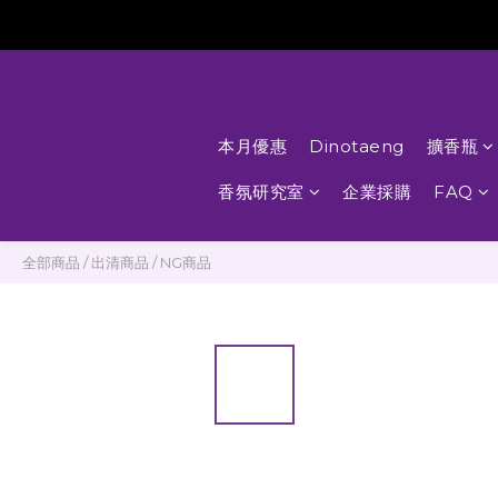
本月優惠
Dinotaeng
擴香瓶
香氛研究室
企業採購
FAQ
全部商品
/
出清商品
/
NG商品