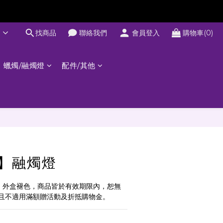
文
找商品
聯絡我們
會員登入
購物車(0)
蠟燭/融燭燈
配件/其他
】融燭燈
、外盒褪色，商品皆於有效期限內，恕無
且不適用滿額贈活動及折抵購物金。