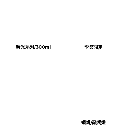
時光系列/300ml
季節限定
蠟燭/融燭燈