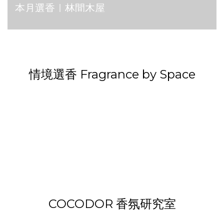
本月選香｜林間木屋
小蒼蘭調 Freesia
花香調 Floral
木質調 Woody
草本綠葉調 Herb
棉花麝香調
Green
Cotton Musk
情境選香 Fragrance by Space
COCODOR 香氛研究室