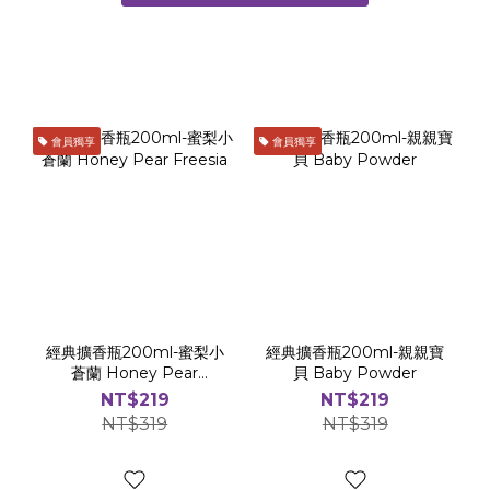
隨機）⠀ ⠀ 🗓 活動期間⠀參與時間：即日起至7月19日(日)中獎
心傾
公布：7月21日(二)於 Cocodor 官網部落格 (香氛研究室) 發文
是好
公佈得獎名單：IG：chenrou99、xhualian、
兩相宜。 2. 曜黑多用途系列擴香瓶：特
chuchun1997、hsin_14.3FB：大王 ⠀
型擴
液，
會員獨享
會員獨享
型擴香
成為空間
先體驗 
202
(FB
經典擴香瓶200ml-蜜梨小
經典擴香瓶200ml-親親寶
蒼蘭 Honey Pear
貝 Baby Powder
Freesia
NT$219
NT$219
NT$319
NT$319