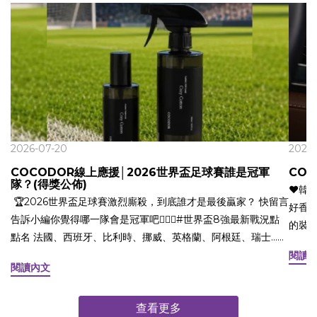
2026-07-20
2026-
COCODOR線上應援│2026世界盃足球賽誰是冠軍
CO
隊？(得獎公佈)
❤️韓國車用香
🏆2026世界盃足球賽激烈廝殺，到底誰才是最後贏家？ 快留言
好香
告訴小編你覺得哪一隊會是冠軍吧🏃🏻‍♂️#世界盃8強最新戰況點
的裝
點名 法國、西班牙、比利時、挪威、英格蘭、阿根廷、瑞士...
旅遊
👉現在就留言參加 Cocodor 充滿活力的線上應援！ ⠀ ⚽️ 活動
閱讀
在生
閱讀內文
方式 ⚽️1. 追蹤 @cocodor_taiwan2. 按讚此則活動貼文影片
儀表
(Reels)⠀3. 留言預測冠軍隊是哪一個國家 (每一帳號限留言一
您來體驗！
次) ⠀ 🎁 活動獎品⠀ Cocodor 織品除臭噴霧250ml (共5名/香味
查看更多
又摩