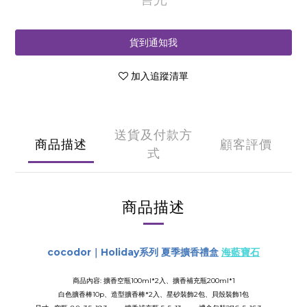
貨到通知我
加入追蹤清單
送貨及付款方
商品描述
顧客評價
式
商品描述
cocodor｜
Holiday系列 夏季擴香禮盒
海藍寶石
商品內容: 擴香空瓶100ml*2入、
擴香補充瓶200ml*1
白色擴香棒10p、造型擴香棒*2入
、星砂裝飾2包、貝殼裝飾1包