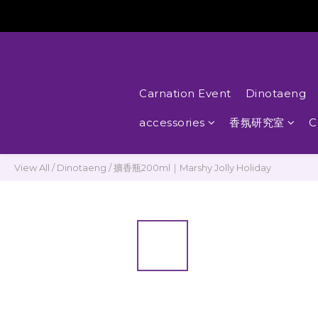
Carnation Event
Dinotaeng
accessories
香氛研究室
C
View All
/
Dinotaeng
/
擴香瓶200ml｜Marshy Jolly Holiday