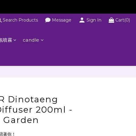
Search Products
Message
Sign In
Cart(0)
氛噴霧
candle
 Dinotaeng
iffuser 200ml -
e Garden
陪著你！