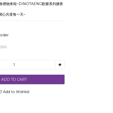
禮物來啦~DINOTAENG歡樂系列擴香
一起開心共度每一天~
rder
299
ADD TO CART
Add to Wishlist