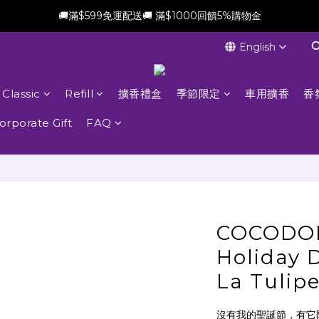
🚚滿$599免運配送🚚 滿$1000回饋5%購物金
新會員加贈$100購物金(滿$699可折抵)
English
新會員加贈$100購物金(滿$699可折抵)
Classic
Refill
擴香禮盒
季節限定
車用擴香
香
orporate Gift
FAQ
COCODOR
Holiday D
La Tulip
沒有我的聖誕節，有它