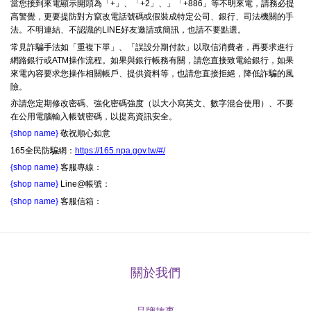
當您接到來電顯示開頭為「+」、「+2」、」「+886」等不明來電，請務必提
高警覺，更要提防對方竄改電話號碼或假裝成特定公司、銀行、司法機關的手
法。不明連結、不認識的LINE好友邀請或簡訊，也請不要點選。
常見詐騙手法如「重複下單」、「誤設分期付款」以取信消費者，再要求進行
網路銀行或ATM操作流程。如果與銀行帳務有關，請您直接致電給銀行，如果
來電內容要求您操作相關帳戶、提供資料等，也請您直接拒絕，降低詐騙的風
險。
亦請您定期修改密碼、強化密碼強度（以大小寫英文、數字混合使用）、不要
在公用電腦輸入帳號密碼，以提高資訊安全。
{shop name}
敬祝順心如意
165全民防騙網：
https://165.npa.gov.tw/#/
{shop name}
客服專線：
{shop name}
Line@帳號：
{shop name}
客服信箱：
關於我們
品牌故事