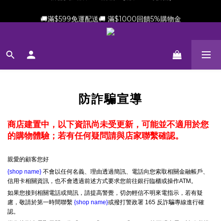
新會員加贈$100購物金(滿$699可折抵)
🚚滿$599免運配送🚚 滿$1000回饋5%購物金
新會員加贈$100購物金(滿$699可折抵)
防詐騙宣導
商店建置中，以下資訊尚未受更新，可能並不適用於您
的購物體驗；若有任何疑問請與店家聯繫確認。
親愛的顧客您好
{shop name}
不會以任何名義、理由透過簡訊、電話向您索取相關金融帳戶、
信用卡相關資訊，也不會透過前述方式要求您前往銀行臨櫃或操作ATM。
如果您接到相關電話或簡訊，請提高警覺，切勿輕信不明來電指示，若有疑
慮，敬請於第一時間聯繫
{shop name}
或撥打警政署 165 反詐騙專線進行確
認。