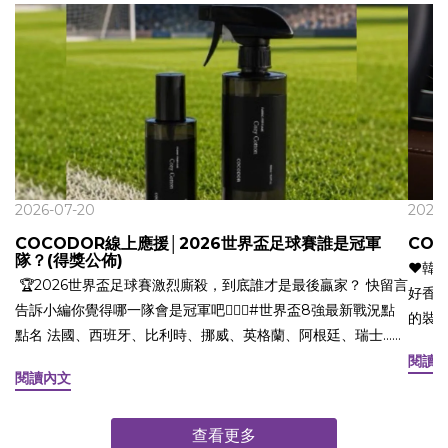
2026-07-20
2026-
COCODOR線上應援│2026世界盃足球賽誰是冠軍
CO
隊？(得獎公佈)
❤️韓國車用香
🏆2026世界盃足球賽激烈廝殺，到底誰才是最後贏家？ 快留言
好香
告訴小編你覺得哪一隊會是冠軍吧🏃🏻‍♂️#世界盃8強最新戰況點
的裝
點名 法國、西班牙、比利時、挪威、英格蘭、阿根廷、瑞士...
旅遊
👉現在就留言參加 Cocodor 充滿活力的線上應援！ ⠀ ⚽️ 活動
閱讀
在生
閱讀內文
方式 ⚽️1. 追蹤 @cocodor_taiwan2. 按讚此則活動貼文影片
儀表
(Reels)⠀3. 留言預測冠軍隊是哪一個國家 (每一帳號限留言一
您來體驗！
次) ⠀ 🎁 活動獎品⠀ Cocodor 織品除臭噴霧250ml (共5名/香味
查看更多
又摩