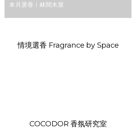
本月選香｜林間木屋
小蒼蘭調 Freesia
花香調 Floral
木質調 Woody
草本綠葉調 Herb
棉花麝香調
Green
Cotton Musk
情境選香 Fragrance by Space
COCODOR 香氛研究室