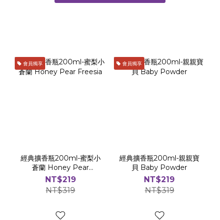
隨機）⠀ ⠀ 🗓 活動期間⠀參與時間：即日起至7月19日(日)中獎
心傾
公布：7月21日(二)於 Cocodor 官網部落格 (香氛研究室) 發文
是好
公佈得獎名單：IG：chenrou99、xhualian、
兩相宜。 2. 曜黑多用途系列擴香瓶：特
chuchun1997、hsin_14.3FB：大王 ⠀
型擴
液，
會員獨享
會員獨享
型擴香
成為空間
先體驗 
202
(FB
經典擴香瓶200ml-蜜梨小
經典擴香瓶200ml-親親寶
蒼蘭 Honey Pear
貝 Baby Powder
Freesia
NT$219
NT$219
NT$319
NT$319