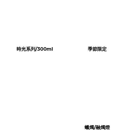
時光系列/300ml
季節限定
蠟燭/融燭燈