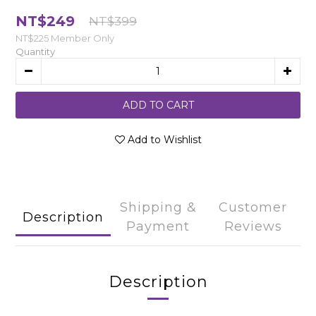
NT$249
NT$399
NT$225
Member Only
Quantity
ADD TO CART
Add to Wishlist
Shipping &
Customer
Description
Payment
Reviews
Description