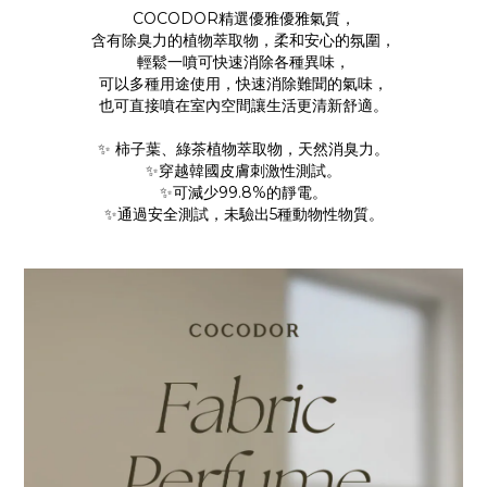
COCODOR精選優雅優雅氣質，
含有除臭力的植物萃取物，柔和安心的氛圍，
輕鬆一噴可快速消除各種異味，
可以多種用途使用，快速消除難聞的氣味，
也可直接噴在室內空間讓生活更清新舒適。
✨ 柿子葉、綠茶植物萃取物，天然消臭力。
✨穿越韓國皮膚刺激性測試。
✨可減少99.8%的靜電。
✨通過安全測試，未驗出5種動物性物質。